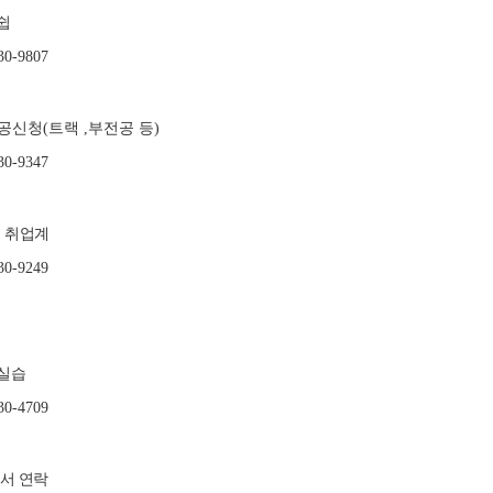
쉽
30-9807
공신청
트랙
부전공 등
(
,
)
30-9347
취업계
.
30-9249
실습
30-4709
부서 연락