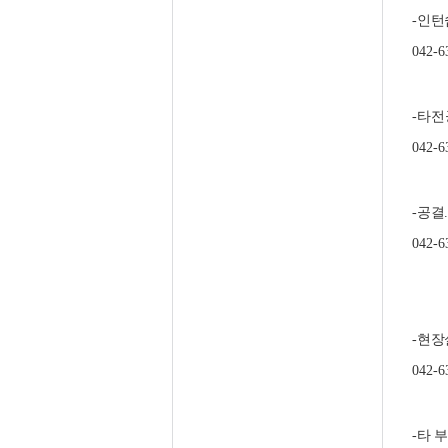
인턴
-
042-6
타전
-
042-6
공결
-
042-6
현장
-
042-6
타 
-