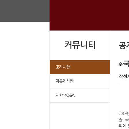
커뮤니티
공
※
공지사항
작성자
자유게시판
재학생Q&A
2019
술
국
,
의에 