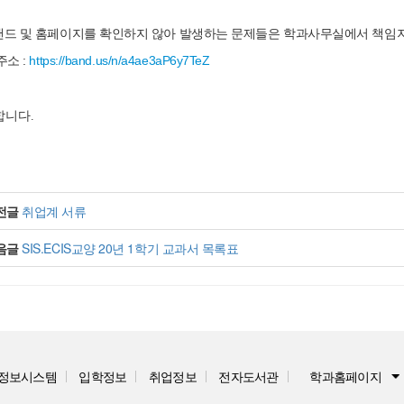
드 및 홈페이지를 확인하지 않아 발생하는 문제들은 학과사무실에서 책임
주소 :
https://band.us/n/a4ae3aP6y7TeZ
합니다
.
전글
취업계 서류
음글
SIS.ECIS교양 20년 1학기 교과서 목록표
정보시스템
입학정보
취업정보
전자도서관
학과홈페이지