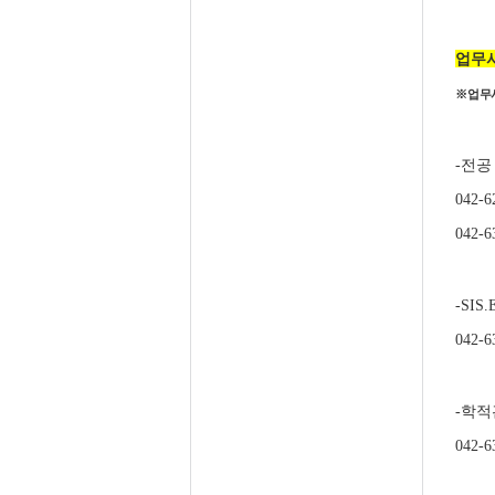
업무
※
업무
전공
-
042-6
042-6
-SIS.
042-6
학적
-
042-6