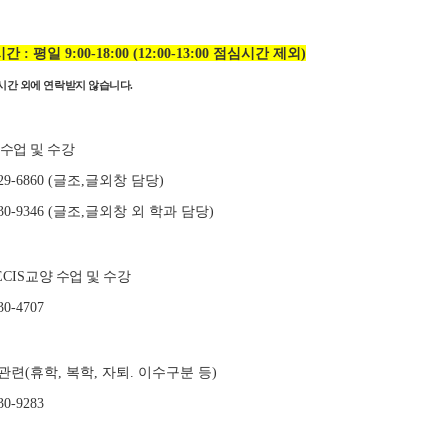
시간
평일
점심시간 제외
:
9:00-18:00 (12:00-13:00
)
시간 외에 연락받지 않습니다
.
 수업 및 수강
글조
글외창 담당
29-6860 (
,
)
글조
글외창 외 학과 담당
30-9346 (
,
)
교양 수업 및 수강
ECIS
30-4707
관련
휴학
복학
자퇴
이수구분 등
(
,
,
.
)
30-9283