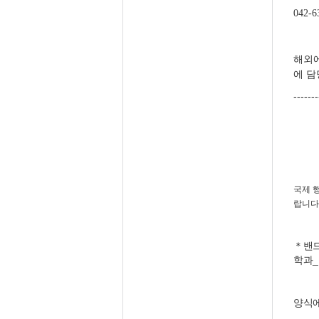
042-6
해외에
에 담
-------
국제 
랍니다
＊밴드
학과_
양식에