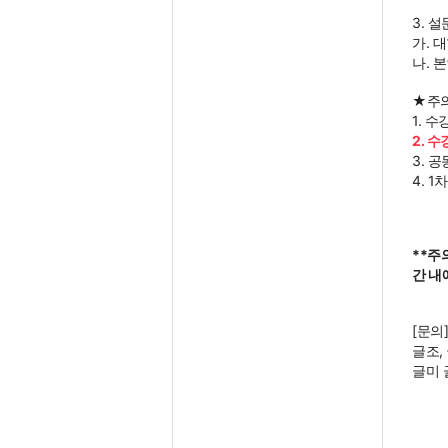
3. 설
가. 
나. 
★주
1. 
2. 
3. 
4. 
**주
간 내
[문의
글조, 
글미 