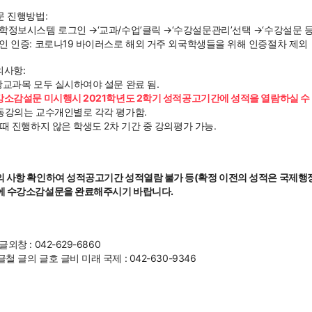
문 진행방법: 
대학정보시스템 로그인 →‘교과/수업’클릭 →‘수강설문관리’선택 →‘수강설문 등
본인 인증: 코로나19 바이러스로 해외 거주 외국학생들을 위해 인증절차 제외
의사항:
수강교과목 모두 실시하여야 설문 완료 됨.
수강소감설문 미시행시 2021학년도 2학기 성적공고기간에 성적을 열람하실 수
공동강의는 교수개인별로 각각 평가함.
1차때 진행하지 않은 학생도 2차 기간 중 강의평가 가능.
의 사항 확인하여 성적공고기간 성적열람 불가 등(확정 이전의 성적은 국제행
에 수강소감설문을 완료해주시기 바랍니다.
]
글외창 : 042-629-6860
글철 글의 글호 글비 미래 국제 : 042-630-9346