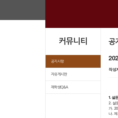
커뮤니티
공
2
공지사항
작성자
자유게시판
재학생Q&A
1. 설
2. 설
가. 
나. 