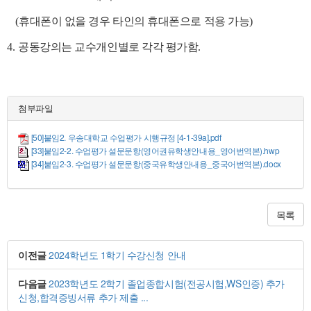
(
휴대폰이 없을
경우 타인의 휴대폰으로 적용 가능
)
4.
공동강의는 교수개인별로 각각 평가함
.
첨부파일
[50]붙임2. 우송대학교 수업평가 시행규정 [4-1-39a].pdf
[33]붙임2-2. 수업평가 설문문항(영어권유학생안내용_영어번역본).hwp
[34]붙임2-3. 수업평가 설문문항(중국유학생안내용_중국어번역본).docx
목록
이전글
2024학년도 1학기 수강신청 안내
다음글
2023학년도 2학기 졸업종합시험(전공시험,WS인증) 추가
신청,합격증빙서류 추가 제출 ...