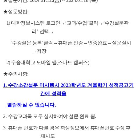
★
설문기간
: 2024.01.12.(금) ~ 2024.01.18.(목)
★
설문
방법
:
1) 대학
정보시스템 로그인
→
‘
교과
/
수업
’
클릭
→
‘
수강설문관
리
’
선택
→
‘
수강설문 등록
’
클릭
→
휴대폰 인증
→
인증완료
→
설문실시
→
저장
2)
우송대학교 모바일 앱(스마트 캠퍼스)
★
주의사항
:
1.
수강소감설문 미시행시
2023
학년도 겨울학기 성적공고기
간에 성적을
열람
하실 수 없습니다
.
2.
수강교과목 모두 실시하여야 설문 완료 됨
.
3.
휴대폰 번호가 다를 경우 학생정보에서 휴대폰번호 수정 후
재시도