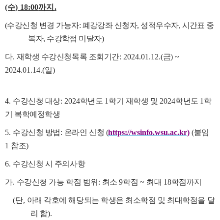
(수
) 18:00
까지
.
(
수강신청 변경 가능자
:
폐강강좌 신청자
,
성적우수자
,
시간표 중
복자
,
수강학점 미달자
)
다
.
재학생 수강신청목록 조회기간
: 2024.01.12.(
금
) ~
2024.01.14.(
일
)
4.
수강신청 대상
: 2024
학년도
1
학기 재학생 및
2024
학년도
1
학
기 복학예정학생
5.
수강신청 방법
:
온라인 신청 (
https://wsinfo.wsu.ac.kr)
(
붙임
1
참조
)
6.
수강신청 시 주의사항
가
.
수강신청 가능 학점 범위
:
최소
9
학점
~
최대
18
학점까지
(
단
,
아래 각호에 해당되는
학생은 최소학점 및 최대학점을 달
리 함
).