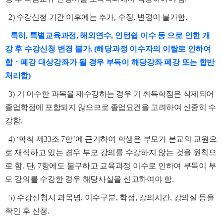
2) 수강신청 기간 이후에는 추가
,
수정
,
변경이 불가함
.
특히
,
특별교육과정
,
해외연수
,
인턴쉽 이수 등 으로 인한 개
강 후 수강신청 변경 불가.
(
해당과정 이수자의 이탈로 인하여
합ㆍ폐강 대상강좌가 될 경우 부득이 해당강좌 폐강 또는 합반
처리함
)
3)
기 이수한 과목을 재수강하는 경우 기 취득학점은 삭제되어
졸업학점에 포함되지 않으므로 졸업요건을 고려하여 신중히 수
강함
.
4)
‘
학칙 제
33
조
7
항
’
에 근거하여 학생은 부모가 본교의 교원으
로 재직하고 있는 경우 부모 강의를 수강하지 않는 것을 원칙으
로 함
.
단
, 7
항에도 불구하고 교육과정 이수로 인하여 부득이 부
모 강의를 수강한 경우 해당사실을 신고하여야 함
.
5) 수강신청시 과목명
,
이수구분
,
학점
,
강의시간
,
강의실 등을
확인 후 신청.