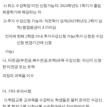
1)
최소 수강학점 미만 신청가능자
: 2024
학년도
1
학기가 졸업
최종학기에 해당되는 자
2)
추가 수강신청 가능자
:
직전학기 성적
(2023
학년도
2
학기 성
적
)
평점평균이
4.15
이상
인자에 한해
2
학점 이내 추가수강신청 가능
(
추가 신청은 수강
신청 변경기간에 신청
가능
)
나
.
타전공
(
부전공
,
복수전공
,
트랙
)
과목 수강신청
:
자신이 신청
한 타전공 또는 트랙
과정의 과목을 이수
다
.
기타 유의사항
1) 학점교류 교과목을 수강하는 학생들은 필히 온라인 수강신
청 후 학점교류 신청서를 소속학과에서 작성하여야 함
.