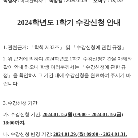
작성자 :
학과관리자
|
작성일 :
2024.01.09
|
조회수 :
18,132
2024
학년도
1
학기 수강신청 안내
1. 관련근거
:
「
학칙 제
33
조
」
및
「
수강신청에 관한 규정
」
2. 위 근거에 의하여
2024
학년도
1
학기 수강신청기간을 아래와
같이 안내 하오니 학생 여러분께서는
『
수강신청에 관한 규
정
』
을 확인하시고 기간 내에 수강신청을 완료하여 주시기 바
랍니다
.
3. 수강신청 기간
가
.
수강신청 기간
:
2024.01.15.(
월
) 09:00 ~ 2024.01.19.(
금
)
18:00
까지
.
나
.
수강신청 변경 기간
:
2024.01.29.(월
) 09:00 ~ 2024.01.31.