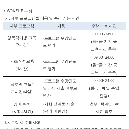
3. SOL-SUP 구성
가. 세부 프로그램별 내용 및 수강 가능 시간
세부 프로그램
내용
수강 가능 시간
09:00~24:00
성폭력예방 교육
∙
프로그램 수강진도
월
금 기간 중
(
~
시간
로 평가
(2
)
교육시간 충족
)
09:00~24:00
기초
교육
∙
프로그램 수강진도
SW
월
금 기간 중
(
~
시간
로 평가
(4
)
교육시간 충족
)
∙
프로그램 수강진도
09:00~24:00
글로벌 교육
*
및 과제 제출 여부로
화
금 매일 수업
(
~
시간
일
(1
×4
)
평가
진행
)
영어
∙
시험 결과물 제출
첨부
학과별
level
‘
’
Test
평가 미반영
시간
시간 참조
(
)
test(0.5
)
나. 수강 시 주의사항