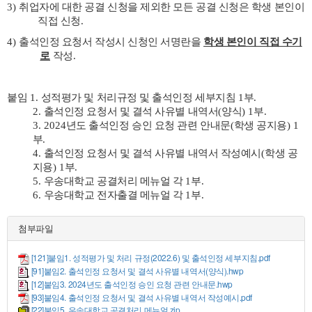
3)
취업자에 대한 공결 신청을 제외한 모든 공결 신청은 학생 본인이
직접 신청
.
4)
출석인정 요청서 작성시 신청인 서명란을
학생 본인이 직접 수기
로
작성
.
붙임
1.
성적평가 및 처리규정 및 출석인정 세부지침
1
부
.
2.
출석인정 요청서 및 결석 사유별 내역서
(
양식
) 1
부
.
3. 2024
년도 출석인정 승인 요청 관련 안내문
(
학생 공지용
) 1
부
.
4.
출석인정 요청서 및 결석 사유별 내역서 작성예시
(
학생 공
지용
) 1
부
.
5.
우송대학교 공결처리 메뉴얼 각
1
부
.
6.
우송대학교 전자출결 메뉴얼 각
1
부
.
첨부파일
[121]붙임1. 성적평가 및 처리 규정(2022.6) 및 출석인정 세부지침.pdf
[91]붙임2. 출석인정 요청서 및 결석 사유별 내역서(양식).hwp
[12]붙임3. 2024년도 출석인정 승인 요청 관련 안내문.hwp
[93]붙임4. 출석인정 요청서 및 결석 사유별 내역서 작성예시.pdf
[22]붙임5. 우송대학교 공결처리 메뉴얼.zip