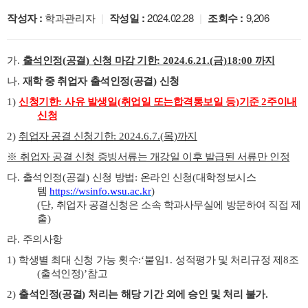
작성자 :
학과관리자
|
작성일 :
2024.02.28
|
조회수 :
9,206
가
.
출석인정
(
공결
)
신청 마감 기한
: 2024.6.21.(
금
)18:00
까지
나
.
재학 중 취업자 출석인정
(
공결
)
신청
1)
신청기한
:
사유 발생일
(
취업일 또는합격통보일 등
)
기준
2
주이내
신청
2)
취업자 공결 신청기한
: 2024.6.7.(
목
)
까지
※
취업자 공결 신청 증빙서류는 개강일 이후 발급된 서류만 인정
다
.
출석인정
(
공결
)
신청 방법
:
온라인 신청
(
대학정보시스
템
https://wsinfo.wsu.ac.kr
)
(
단
,
취업자 공결신청은 소속 학과사무실에 방문하여 직접 제
출
)
라
.
주의사항
1)
학생별 최대 신청 가능 횟수
:‘
붙임
1.
성적평가 및 처리규정 제
8
조
(
출석인정
)’
참고
2)
출석인정
(
공결
)
처리는 해당 기간 외에 승인 및 처리 불가
.