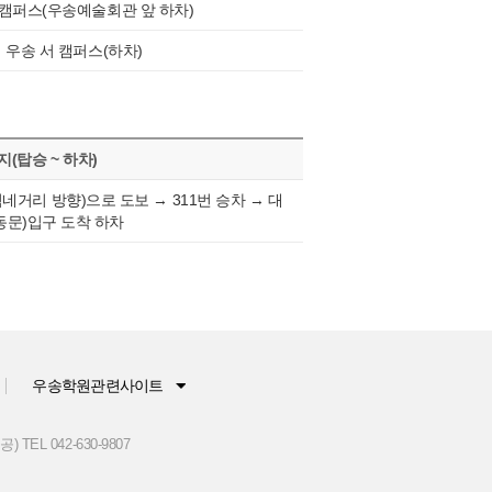
 캠퍼스(우송예술회관 앞 하차)
→ 우송 서 캠퍼스(하차)
(탑승 ~ 하차)
리 방향)으로 도보 → 311번 승차 → 대
동문)입구 도착 하차
우송학원관련사이트
L 042-630-9807