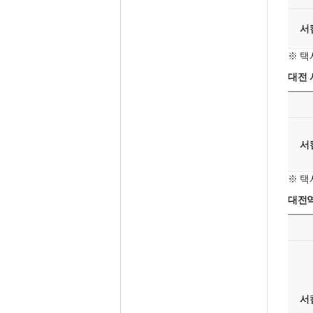
서
※ 택
대전 
서
※ 택
대전역
서