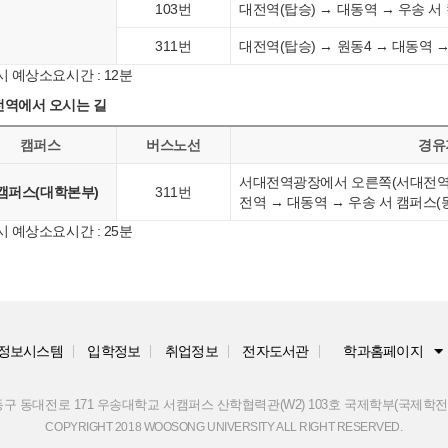
103번
대전역(탑승) → 대동역 → 우송 서
311번
대전역(탑승) → 원동4 → 대동역 
시 예상소요시간 : 12분
역에서 오시는 길
캠퍼스
버스노선
경유지
서대전역광장에서 오른쪽(서대전역네거
캠퍼스(대학본부)
311번
전역 → 대동역 → 우송 서 캠퍼스(
시 예상소요시간 : 25분
정보시스템
입학정보
취업정보
전자도서관
학과홈페이지
 동구 동대전로 171 우송대학교 서캠퍼스 산학협력관(W2) 103호 국제학부(국제학전공) TE
COPYRIGHT 2018 WOOSONG UNIVERSITY ALL RIGHT RESERVED.